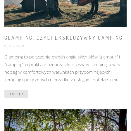
GLAMPING, CZYLI EKSKLUZYWNY CAMPING
2021-01-12
Glamping to połączenie dwóch angielskich słów "glamour" i
"camping" w praktyce oznacza ekskluzywny camping, a więc
nocleg w komfortowych warunkach przypominających
kemping i połączonych nierzadko z usługami hotelarskimi.
DALEJ