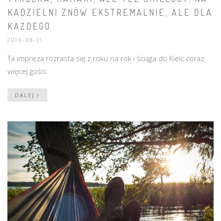
KADZIELNI ZNÓW EKSTREMALNIE, ALE DLA
KAŻDEGO
2019-08-21
Ta impreza rozrasta się z roku na rok i ściąga do Kielc coraz
więcej gości.
DALEJ