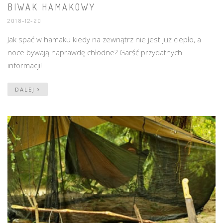
BIWAK HAMAKOWY
2018-12-20
Jak spać w hamaku kiedy na zewnątrz nie jest już ciepło, a
noce bywają naprawdę chłodne? Garść przydatnych
informacji!
DALEJ