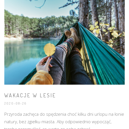
WAKACJE W LESIE
2020-08-26
Przyroda zachęca do spędzenia choć kilku dni urlopu na łonie
natury, bez zgiełku miasta. Aby odpowiednio wypocząć,
trzeba przemyśleć, co warto ze sobą zabrać.