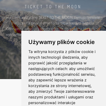
TICKET TO THE MOON
Hamaki turystyczne TICKET TO THE MOON zajmują niewiele
miejsca i na pewno zmieszczą się w każdym bagażu.
Oferujemy wiele ciekawych kolorów do wyboru. Hamaki są
wytrzymałe i na pewno przez wiele lat mogą towarzyszyć w
każdym miejscu.
Używamy plików cookie
Ta witryna korzysta z plików cookie i
DOWIEDZ SIĘ WIĘCEJ
innych technologii śledzenia, aby
poprawić jakość przeglądania w
następujących celach:
aby umożliwić
podstawową funkcjonalność serwisu
,
aby zapewnić lepsze wrażenia z
korzystania ze strony internetowej
,
aby zmierzyć Twoje zainteresowanie
naszymi produktami i usługami oraz
personalizować interakcje