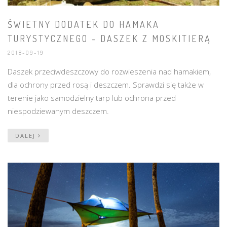
ŚWIETNY DODATEK DO HAMAKA
TURYSTYCZNEGO - DASZEK Z MOSKITIERĄ
2018-09-19
Daszek przeciwdeszczowy do rozwieszenia nad hamakiem,
dla ochrony przed rosą i deszczem. Sprawdzi się także w
terenie jako samodzielny tarp lub ochrona przed
niespodziewanym deszczem.
DALEJ