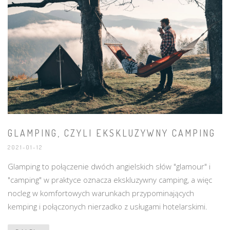
GLAMPING, CZYLI EKSKLUZYWNY CAMPING
2021-01-12
Glamping to połączenie dwóch angielskich słów "glamour" i
"camping" w praktyce oznacza ekskluzywny camping, a więc
nocleg w komfortowych warunkach przypominających
kemping i połączonych nierzadko z usługami hotelarskimi.