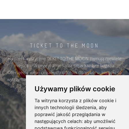
TICKET TO THE MOON
Hamaki turystyczne TICKET TO THE MOON zajmują niewiele
miejsca i na pewno zmieszczą się w każdym bagażu.
Oferujemy wiele ciekawych kolorów do wyboru. Hamaki są
wytrzymałe i na pewno przez wiele lat mogą towarzyszyć w
każdym miejscu.
Używamy plików cookie
Ta witryna korzysta z plików cookie i
DOWIEDZ SIĘ WIĘCEJ
innych technologii śledzenia, aby
poprawić jakość przeglądania w
następujących celach:
aby umożliwić
podstawową funkcjonalność serwisu
,