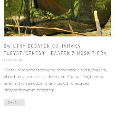
ŚWIETNY DODATEK DO HAMAKA
TURYSTYCZNEGO - DASZEK Z MOSKITIERĄ
2018-09-19
Daszek przeciwdeszczowy do rozwieszenia nad hamakiem,
dla ochrony przed rosą i deszczem. Sprawdzi się także w
terenie jako samodzielny tarp lub ochrona przed
niespodziewanym deszczem.
DALEJ