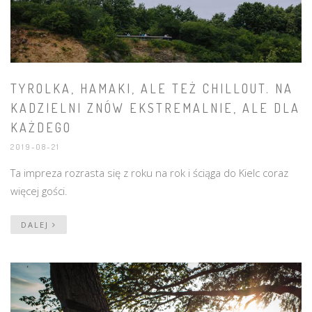
TYROLKA, HAMAKI, ALE TEŻ CHILLOUT. NA
KADZIELNI ZNÓW EKSTREMALNIE, ALE DLA
KAŻDEGO
2019-08-21
Ta impreza rozrasta się z roku na rok i ściąga do Kielc coraz
więcej gości.
DALEJ