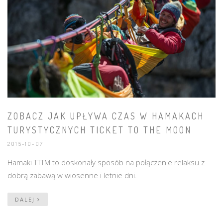
ZOBACZ JAK UPŁYWA CZAS W HAMAKACH
TURYSTYCZNYCH TICKET TO THE MOON
2015-10-07
Hamaki TTTM to doskonały sposób na połączenie relaksu z
dobrą zabawą w wiosenne i letnie dni.
DALEJ