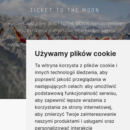
TICKET TO THE MOON
Hamaki turystyczne TICKET TO THE MOON zajmują niewiele
miejsca i na pewno zmieszczą się w każdym bagażu.
Oferujemy wiele ciekawych kolorów do wyboru. Hamaki są
wytrzymałe i na pewno przez wiele lat mogą towarzyszyć w
każdym miejscu.
Używamy plików cookie
Ta witryna korzysta z plików cookie i
DOWIEDZ SIĘ WIĘCEJ
innych technologii śledzenia, aby
poprawić jakość przeglądania w
następujących celach:
aby umożliwić
podstawową funkcjonalność serwisu
,
aby zapewnić lepsze wrażenia z
korzystania ze strony internetowej
,
aby zmierzyć Twoje zainteresowanie
naszymi produktami i usługami oraz
personalizować interakcje