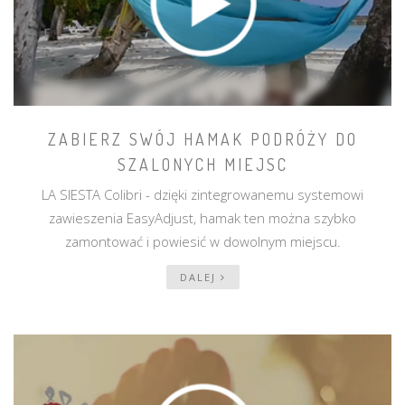
ZABIERZ SWÓJ HAMAK PODRÓŻY DO
SZALONYCH MIEJSC
LA SIESTA Colibri - dzięki zintegrowanemu systemowi
zawieszenia EasyAdjust, hamak ten można szybko
zamontować i powiesić w dowolnym miejscu.
DALEJ