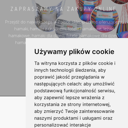
ZAPRASZAMY NA ZAKUPY ONLINE
Przejdź do największego w Polsce sklepu online oferującego:
hamaki, hamaki z drążkiem, fotele hamakowe, leżaki
hamakowe, hamaki dla dzieci, fotele hamakowe dla dzieci,
hamaki dla niemowląt, fotele wellness oraz hamaki
turystyczne i podróżnicze.
Używamy plików cookie
Ta witryna korzysta z plików cookie i
PRZEJDŹ DO SKLEPU
innych technologii śledzenia, aby
poprawić jakość przeglądania w
następujących celach:
aby umożliwić
podstawową funkcjonalność serwisu
,
aby zapewnić lepsze wrażenia z
korzystania ze strony internetowej
,
aby zmierzyć Twoje zainteresowanie
naszymi produktami i usługami oraz
personalizować interakcje