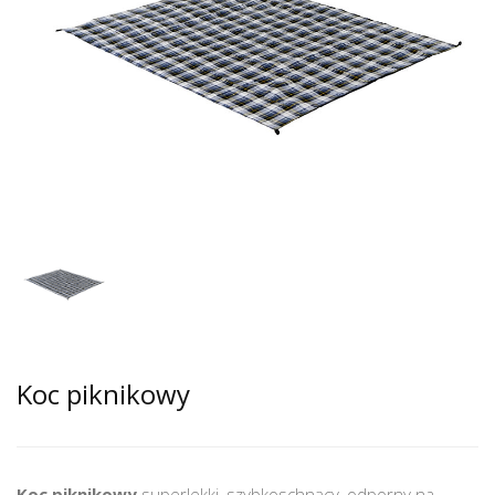
Koc piknikowy
Koc piknikowy
superlekki, szybkoschnący, odporny na