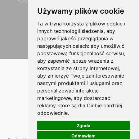
hamaki dla niemowląt, fotele wellness oraz hamaki
turystyczne i podróżnicze.
Używamy plików cookie
Ta witryna korzysta z plików cookie i
PRZEJDŹ DO SKLEPU
innych technologii śledzenia, aby
poprawić jakość przeglądania w
następujących celach:
aby umożliwić
podstawową funkcjonalność serwisu
,
aby zapewnić lepsze wrażenia z
korzystania ze strony internetowej
,
aby zmierzyć Twoje zainteresowanie
naszymi produktami i usługami oraz
personalizować interakcje
marketingowe
,
aby dostarczać
reklamy które są dla Ciebie bardziej
odpowiednie
.
Zgoda
Odmawiam