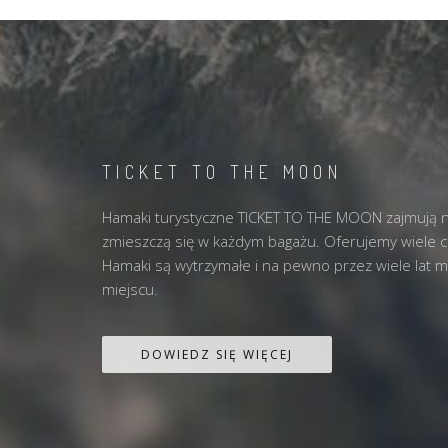
TICKET TO THE MOON
Hamaki turystyczne TICKET TO THE MOON zajmują n
zmieszczą się w każdym bagażu. Oferujemy wiele 
Hamaki są wytrzymałe i na pewno przez wiele lat 
miejscu.
DOWIEDZ SIĘ WIĘCEJ