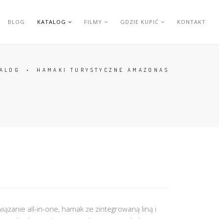
BLOG
KATALOG
FILMY
GDZIE KUPIĆ
KONTAKT
TALOG
•
HAMAKI TURYSTYCZNE AMAZONAS
ązanie all-in-one, hamak ze zintegrowaną liną i