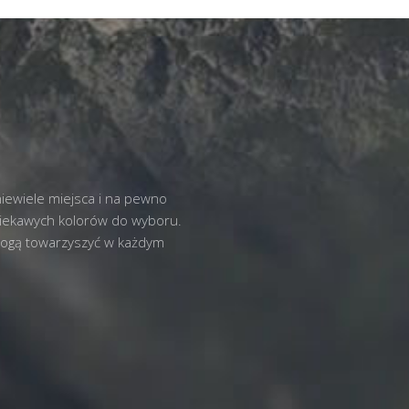
iewiele miejsca i na pewno
ciekawych kolorów do wyboru.
mogą towarzyszyć w każdym