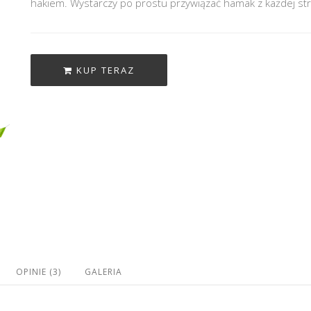
hakiem. Wystarczy po prostu przywiązać hamak z każdej s
KUP TERAZ
OPINIE (3)
GALERIA